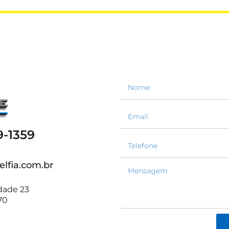
9-1359
lfia.com.br
idade 23
70