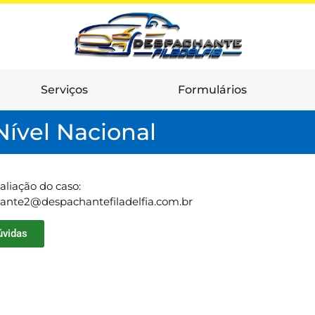
Serviços
Formulários
ível Nacional
aliação do caso:
hante2@despachantefiladelfia.com.br
úvidas